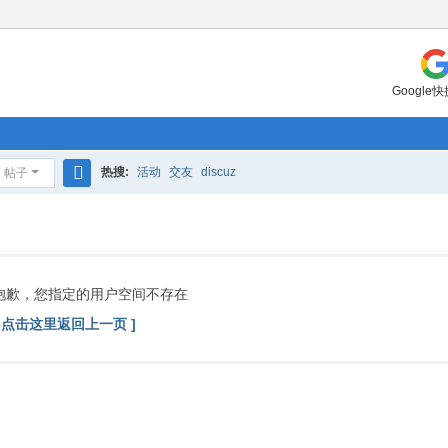
Google
热搜:
活动
交友
discuz
帖子
搜
索
抱歉，您指定的用户空间不存在
[ 点击这里返回上一页 ]