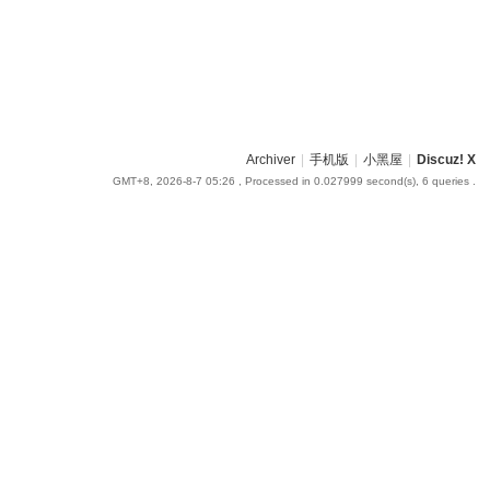
Archiver
|
手机版
|
小黑屋
|
Discuz! X
GMT+8, 2026-8-7 05:26
, Processed in 0.027999 second(s), 6 queries .